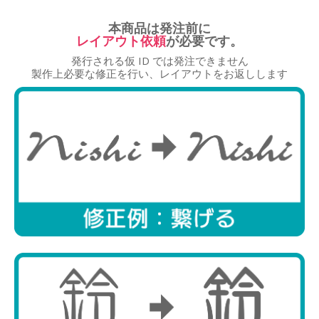
本商品は発注前に
レイアウト依頼
が必要です。
発行される仮 ID では発注できません
商品選択
製作上必要な修正を行い、レイアウトをお返しします
レイアウト
文字入力
調整・確認
ID発行
レイアウト選択