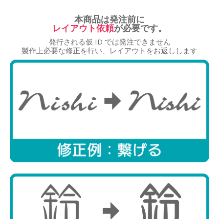
本商品は発注前に
レイアウト依頼
が必要です。
発行される仮 ID では発注できません
商品選択
製作上必要な修正を行い、レイアウトをお返しします
レイアウト
文字入力
調整・確認
ID発行
レイアウト選択