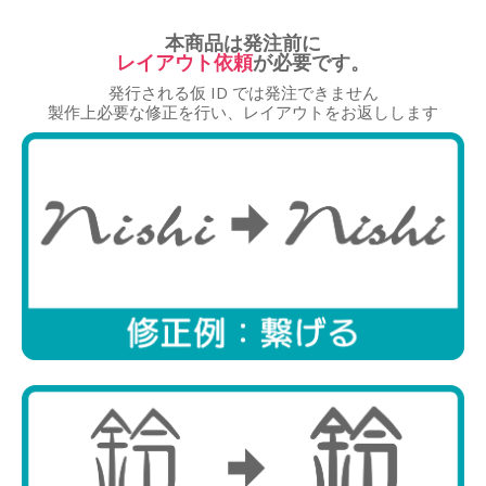
本商品は発注前に
レイアウト依頼
が必要です。
発行される仮 ID では発注できません
商品選択
製作上必要な修正を行い、レイアウトをお返しします
レイアウト
文字入力
調整・確認
ID発行
レイアウト選択