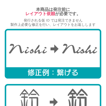
本商品は発注前に
レイアウト依頼
が必要です。
発行される仮 ID では発注できません
商品選択
製作上必要な修正を行い、レイアウトをお返しします
レイアウト
文字入力
調整・確認
ID発行
レイアウト選択