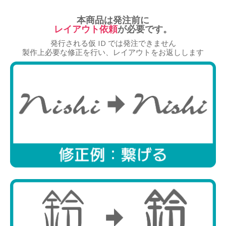
本商品は発注前に
レイアウト依頼
が必要です。
発行される仮 ID では発注できません
商品選択
製作上必要な修正を行い、レイアウトをお返しします
レイアウト
文字入力
調整・確認
ID発行
レイアウト選択